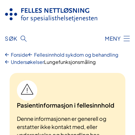
Hopp
til
innhold
SØK
MENY
Forside
Fellesinnhold sykdom og behandling
Undersøkelser
Lungefunksjonsmåling
Pasientinformasjon i fellesinnhold
Denne informasjonen er generell og
erstatter ikke kontakt med, eller
undersøkelse og behandling hos,