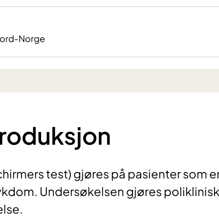
Nord-Norge
produksjon
hirmers test) gjøres på pasienter som e
ykdom. Undersøkelsen gjøres poliklinis
else.