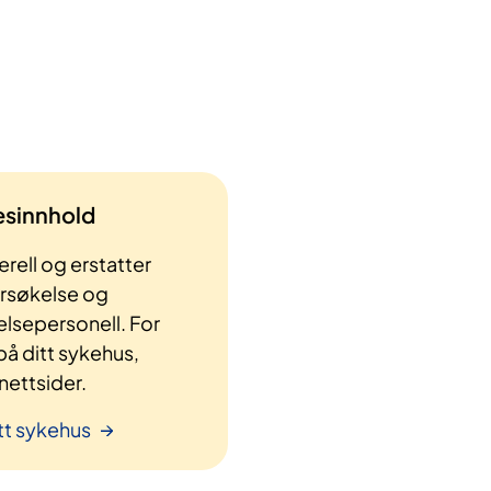
lesinnhold
rell og erstatter
ersøkelse og
elsepersonell. For
å ditt sykehus,
ettsider.
tt sykehus