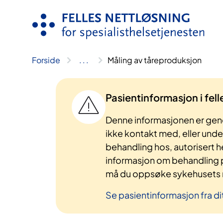
Hopp
til
innhold
Forside
..
.
Måling av tåreproduksjon
Pasientinformasjon i fel
Denne informasjonen er gene
ikke kontakt med, eller und
behandling hos, autorisert h
informasjon om behandling p
må du oppsøke sykehusets n
Se pasientinformasjon fra di