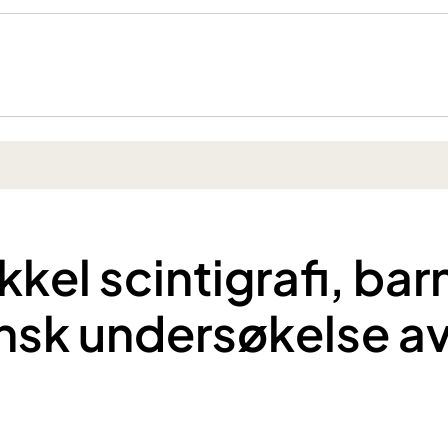
kel scintigrafi, bar
sk undersøkelse a