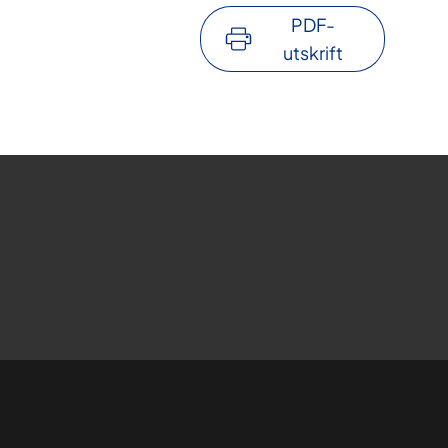
PDF-
utskrift