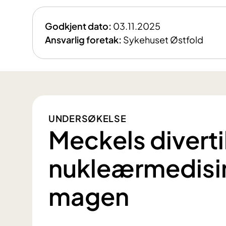
Godkjent dato:
03.11.2025
Ansvarlig foretak:
Sykehuset Østfold
UNDERSØKELSE
Meckels divertik
nukleærmedisin
magen