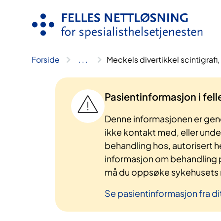
Hopp
til
innhold
Forside
..
.
Meckels divertikkel scintigraf
Pasientinformasjon i fel
Denne informasjonen er gene
ikke kontakt med, eller und
behandling hos, autorisert h
informasjon om behandling p
må du oppsøke sykehusets n
Se pasientinformasjon fra di