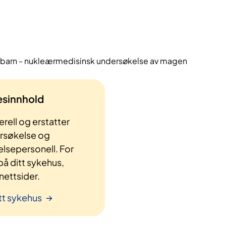
i, barn - nukleærmedisinsk undersøkelse av magen
lesinnhold
rell og erstatter
ersøkelse og
elsepersonell. For
å ditt sykehus,
ettsider.
tt sykehus