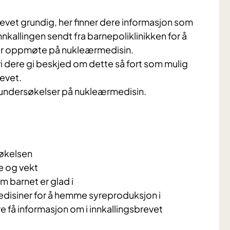
brevet grundig, her finner dere informasjon som
innkallingen sendt fra barnepoliklinikken for å
før oppmøte på nukleærmedisin.
vi dere gi beskjed om dette så fort som mulig
revet.
il undersøkelser på nukleærmedisin.
rsøkelsen
e og vekt
 barnet er glad i
edisiner for å hemme syreproduksjon i
 få informasjon om i innkallingsbrevet