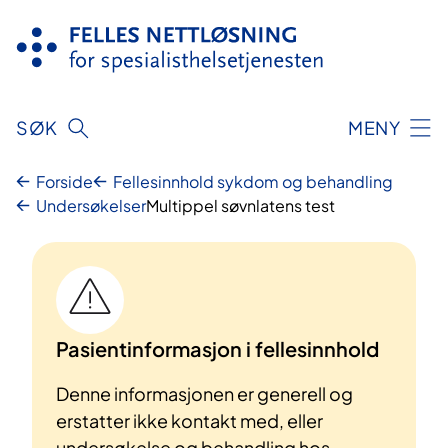
Hopp
til
innhold
SØK
MENY
Forside
Fellesinnhold sykdom og behandling
Undersøkelser
Multippel søvnlatens test
Pasientinformasjon i fellesinnhold
Denne informasjonen er generell og
erstatter ikke kontakt med, eller
undersøkelse og behandling hos,