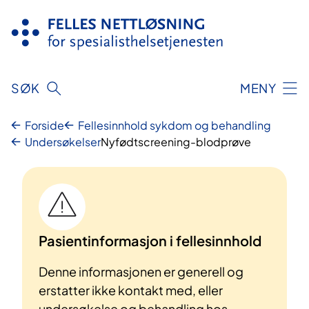
Hopp
til
innhold
SØK
MENY
Forside
Fellesinnhold sykdom og behandling
Undersøkelser
Nyfødtscreening-blodprøve
Pasientinformasjon i fellesinnhold
Denne informasjonen er generell og
erstatter ikke kontakt med, eller
undersøkelse og behandling hos,