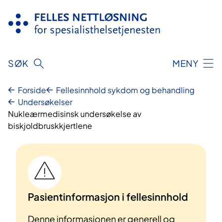
Hopp
til
innhold
SØK
MENY
Forside
Fellesinnhold sykdom og behandling
Undersøkelser
Nukleærmedisinsk undersøkelse av
biskjoldbruskkjertlene
Pasientinformasjon i fellesinnhold
Denne informasjonen er generell og