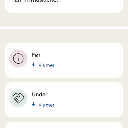
Før
Vis mer
Under
Vis mer