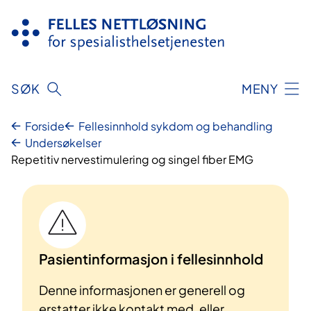
Hopp
til
innhold
SØK
MENY
Forside
Fellesinnhold sykdom og behandling
Undersøkelser
Repetitiv nervestimulering og singel fiber EMG
Pasientinformasjon i fellesinnhold
Denne informasjonen er generell og
erstatter ikke kontakt med, eller