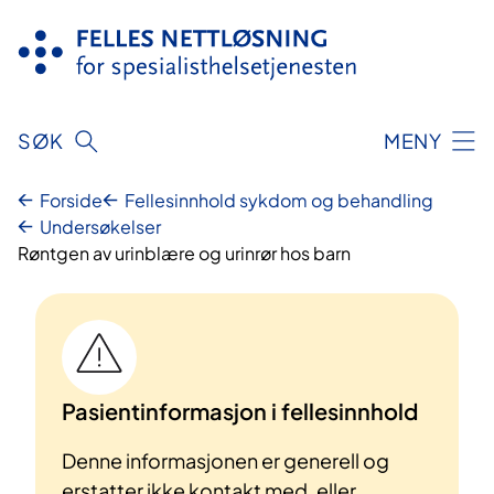
Hopp
til
innhold
SØK
MENY
Forside
Fellesinnhold sykdom og behandling
Undersøkelser
Røntgen av urinblære og urinrør hos barn
Pasientinformasjon i fellesinnhold
Denne informasjonen er generell og
erstatter ikke kontakt med, eller