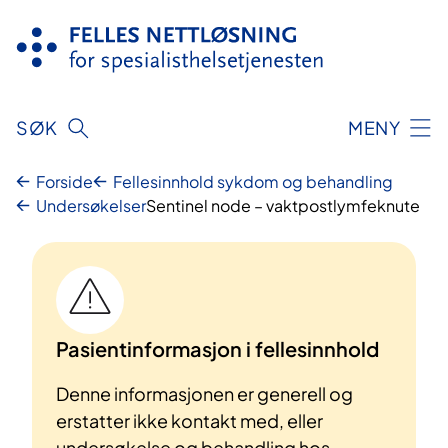
Hopp
til
innhold
SØK
MENY
Forside
Fellesinnhold sykdom og behandling
Undersøkelser
Sentinel node – vaktpostlymfeknute
Pasientinformasjon i fellesinnhold
Denne informasjonen er generell og
erstatter ikke kontakt med, eller
undersøkelse og behandling hos,