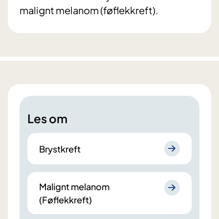
malignt melanom (føflekkreft).
Les om
Brystkreft
Malignt melanom
(Føflekkreft)