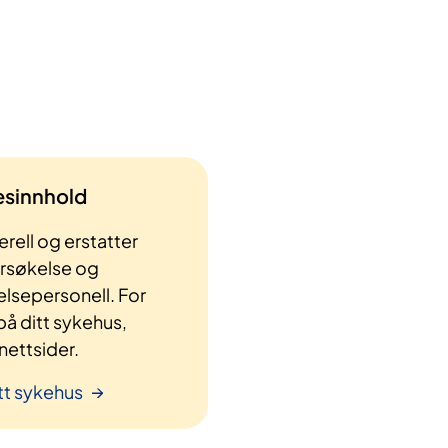
lesinnhold
rell og erstatter
ersøkelse og
elsepersonell. For
å ditt sykehus,
ettsider.
tt sykehus