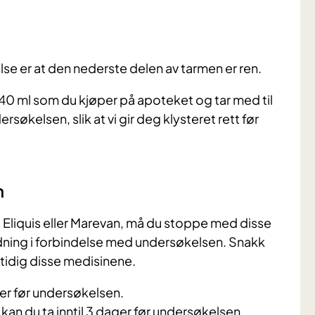
se er at den nederste delen av tarmen er ren.
40 ml som du kjøper på apoteket og tar med til
rsøkelsen, slik at vi gir deg klysteret rett før
n
o, Eliquis eller Marevan, må du stoppe med disse
ødning i forbindelse med undersøkelsen. Snakk
tidig disse medisinene.
ager før undersøkelsen.
 kan du ta inntil 3 dager før undersøkelsen.