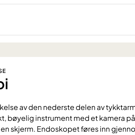
SE
pi
else av den nederste delen av tykktar
kt, bøyelig instrument med et kamera p
il en skjerm. Endoskopet føres inn gjen