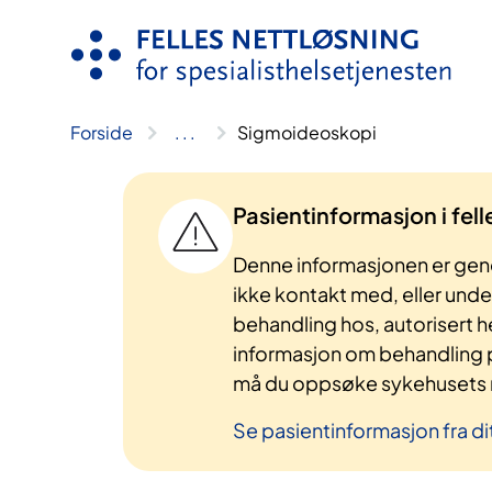
Hopp
til
innhold
Forside
..
.
Sigmoideoskopi
Pasientinformasjon i fel
Denne informasjonen er gene
ikke kontakt med, eller und
behandling hos, autorisert h
informasjon om behandling p
må du oppsøke sykehusets n
Se pasientinformasjon fra di