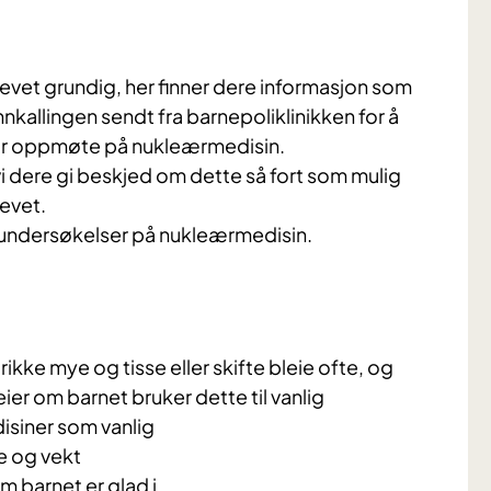
brevet grundig, her finner dere informasjon som
innkallingen sendt fra barnepoliklinikken for å
før oppmøte på nukleærmedisin.
vi dere gi beskjed om dette så fort som mulig
revet.
il undersøkelser på nukleærmedisin.
kke mye og tisse eller skifte bleie ofte, og
eier om barnet bruker dette til vanlig
isiner som vanlig
e og vekt
 barnet er glad i