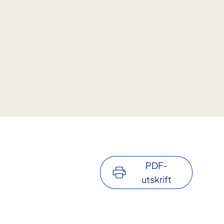
PDF-
utskrift