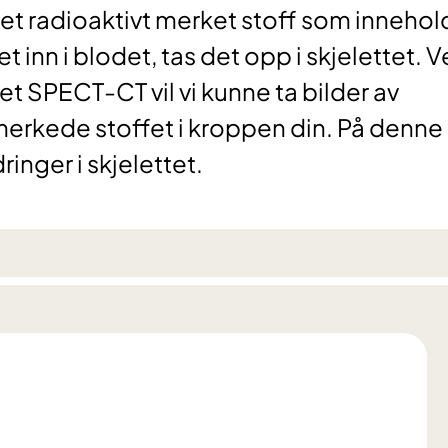
i et radioaktivt merket stoff som innehol
et inn i blodet, tas det opp i skjelettet. 
t SPECT-CT vil vi kunne ta bilder av
 merkede stoffet i kroppen din. På denne
ringer i skjelettet.