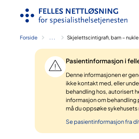
Hopp
til
innhold
Forside
..
.
Skjelettscintigrafi, barn – nu
Pasientinformasjon i fel
Denne informasjonen er gene
ikke kontakt med, eller und
behandling hos, autorisert h
informasjon om behandling p
må du oppsøke sykehusets n
Se pasientinformasjon fra di