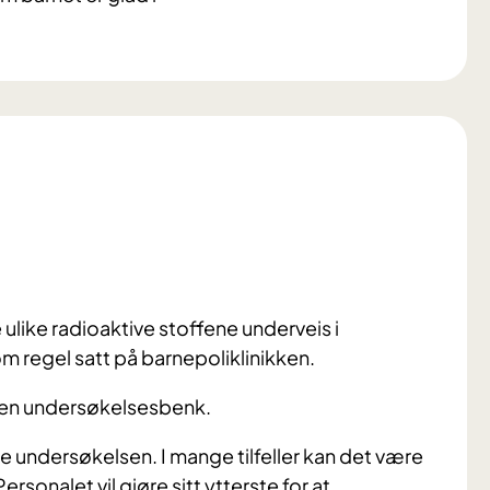
e ulike radioaktive stoffene underveis i
m regel satt på barnepoliklinikken.
 en undersøkelsesbenk.
ele undersøkelsen. I mange tilfeller kan det være
Personalet vil gjøre sitt ytterste for at