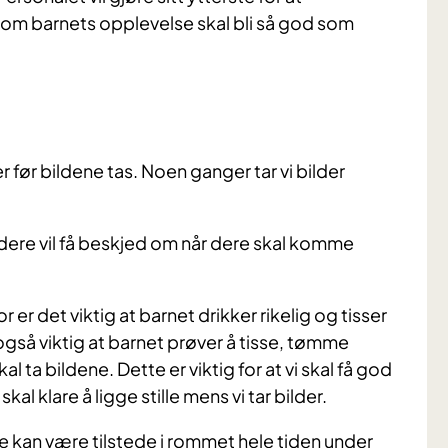
som barnets opplevelse skal bli så god som
 før bildene tas. Noen ganger tar vi bilder
 dere vil få beskjed om når dere skal komme
or er det viktig at barnet drikker rikelig og tisser
 også viktig at barnet prøver å tisse, tømme
kal ta bildene. Dette er viktig for at vi skal få god
al klare å ligge stille mens vi tar bilder.
e kan være tilstede i rommet hele tiden under