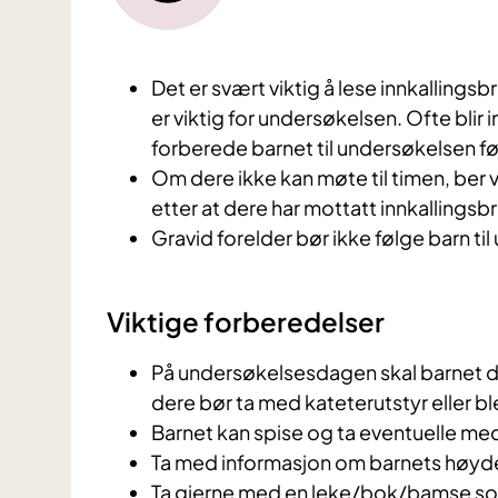
Det er svært viktig å lese innkallings
er viktig for undersøkelsen. Ofte blir 
forberede barnet til undersøkelsen 
Om dere ikke kan møte til timen, ber 
etter at dere har mottatt innkallingsb
Gravid forelder bør ikke følge barn t
Viktige forberedelser
På undersøkelsesdagen skal barnet dri
dere bør ta med kateterutstyr eller bl
Barnet kan spise og ta eventuelle med
Ta med informasjon om barnets høyd
Ta gjerne med en leke/bok/bamse som