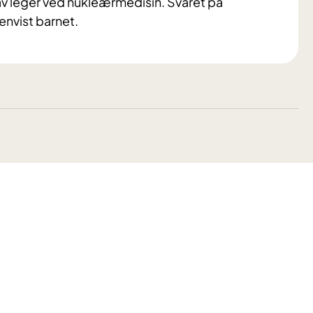
av leger ved nukleærmedisin. Svaret på
envist barnet.