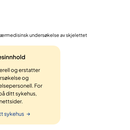
kleærmedisinsk undersøkelse av skjelettet
lesinnhold
rell og erstatter
ersøkelse og
elsepersonell. For
å ditt sykehus,
ettsider.
tt sykehus