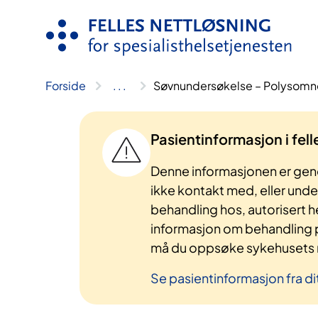
Hopp
til
innhold
Forside
..
.
Søvnundersøkelse – Polysomno
Pasientinformasjon i fel
Denne informasjonen er gene
ikke kontakt med, eller und
behandling hos, autorisert h
informasjon om behandling p
må du oppsøke sykehusets n
Se pasientinformasjon fra di