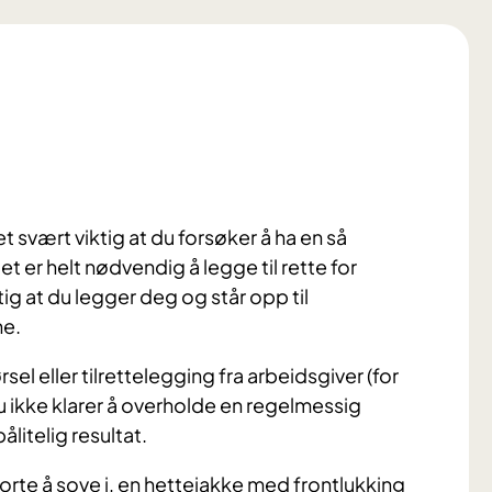
 svært viktig at du forsøker å ha en så
er helt nødvendig å legge til rette for
tig at du legger deg og står opp til
ne.
el eller tilrettelegging fra arbeidsgiver (for
 ikke klarer å overholde en regelmessig
itelig resultat.
orte å sove i, en hettejakke med frontlukking