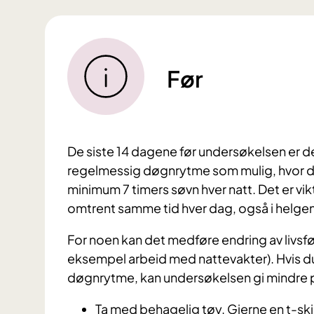
Før
De siste 14 dagene før undersøkelsen er det
regelmessig døgnrytme som mulig, hvor det 
minimum 7 timers søvn hver natt. Det er vik
omtrent samme tid hver dag, også i helge
For noen kan det medføre endring av livsførs
eksempel arbeid med nattevakter). Hvis du
døgnrytme, kan undersøkelsen gi mindre pål
Ta med behagelig tøy. Gjerne en t-skj