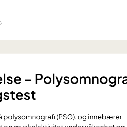
s
lse – Polysomnogra
gstest
å polysomnografi (PSG), og innebærer
st og muskelaktivitet under våkenhet og