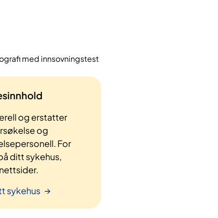
grafi med innsovningstest
lesinnhold
rell og erstatter
ersøkelse og
elsepersonell. For
å ditt sykehus,
ettsider.
tt sykehus