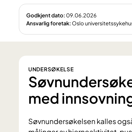
Godkjent dato:
09.06.2026
Ansvarlig foretak:
Oslo universitetssykehu
UNDERSØKELSE
Søvnundersøke
med innsovnin
Søvnundersøkelsen kalles ogs
målinger av hjerneaktivitet, pu