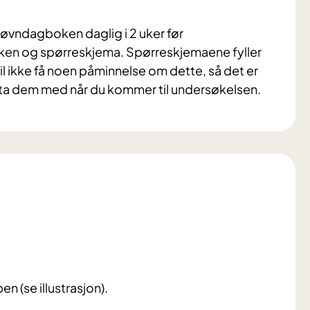
søvndagboken daglig i 2 uker før
ken og spørreskjema. Spørreskjemaene fyller
il ikke få noen påminnelse om dette, så det er
og ta dem med når du kommer til undersøkelsen.
n (se illustrasjon).