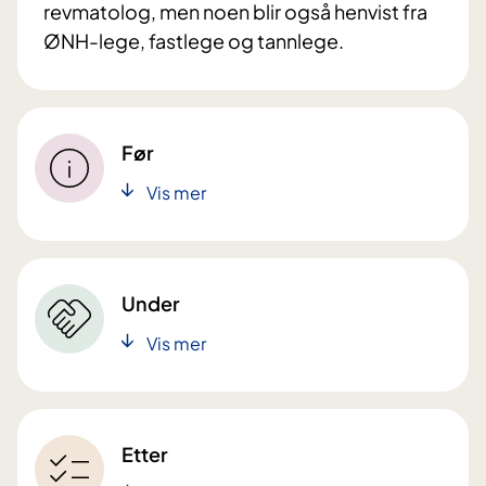
revmatolog, men noen blir også henvist fra
ØNH-lege, fastlege og tannlege.
Før
Vis mer
Under
Vis mer
Etter