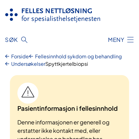
Hopp
til
innhold
SØK
MENY
Forside
Fellesinnhold sykdom og behandling
Undersøkelser
Spyttkjertelbiopsi
Pasientinformasjon i fellesinnhold
Denne informasjonen er generell og
erstatter ikke kontakt med, eller
undersøkelse og behandling hos,