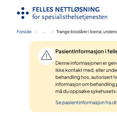
Hopp
til
innhold
Forside
..
.
Trange blodårer i beina, under
Pasientinformasjon i fel
Denne informasjonen er gene
ikke kontakt med, eller und
behandling hos, autorisert h
informasjon om behandling p
må du oppsøke sykehusets n
Se pasientinformasjon fra di