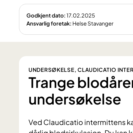
Godkjent dato:
17.02.2025
Ansvarlig foretak:
Helse Stavanger
UNDERSØKELSE, CLAUDICATIO INTE
Trange blodårer
undersøkelse
Ved Claudicatio intermittens ka
dårlig blodsirkulasjon. Du kan 