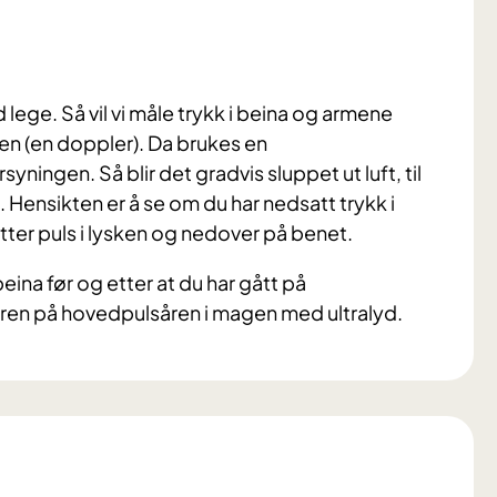
 lege. Så vil vi måle trykk i beina og armene
n (en doppler). Da brukes en
ningen. Så blir det gradvis sluppet ut luft, til
 Hensikten er å se om du har nedsatt trykk i
 etter puls i lysken og nedover på benet.
beina før og etter at du har gått på
eren på hovedpulsåren i magen med ultralyd.