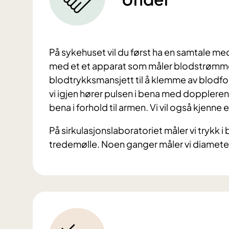
På sykehuset vil du først ha en samtale med
med et et apparat som måler blodstrømme
blodtrykksmansjett til å klemme av blodforsy
vi igjen hører pulsen i bena med doppleren.
bena i forhold til armen. Vi vil også kjenne
På sirkulasjonslaboratoriet måler vi trykk i 
tredemølle.
Noen ganger m
åler vi diamet