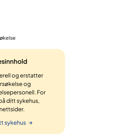
søkelse
lesinnhold
rell og erstatter
ersøkelse og
elsepersonell. For
å ditt sykehus,
ettsider.
tt sykehus