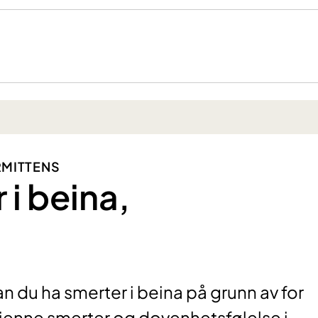
RMITTENS
 i beina,
n du ha smerter i beina på grunn av for
kjenne smerter og dovenhetsfølelse i