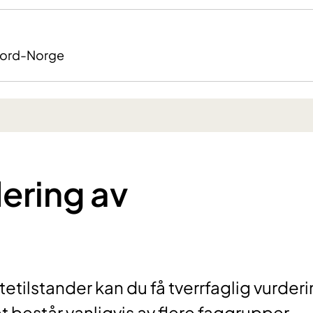
Nord-Norge
dering av
tilstander kan du få tverrfaglig vurder
t består vanligvis av flere faggrupper.