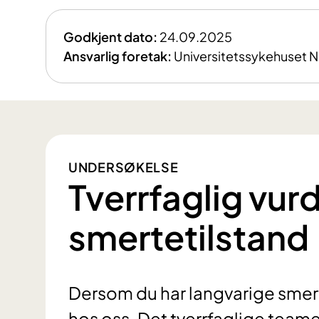
Godkjent dato:
24.09.2025
Ansvarlig foretak:
Universitetssykehuset 
UNDERSØKELSE
Tverrfaglig vur
smertetilstand
Dersom du har langvarige smerte
hos oss. Det tverrfaglige teame