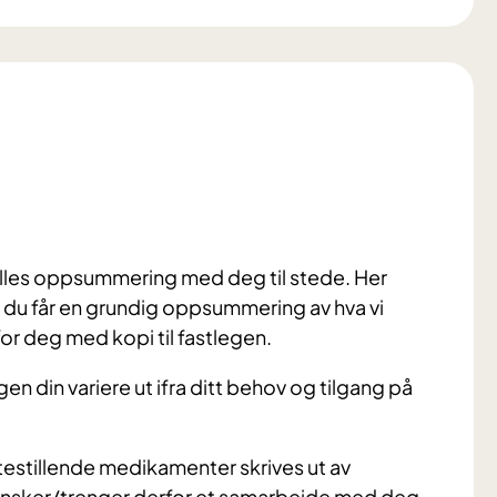
elles oppsummering med deg til stede. Her
g du får en grundig oppsummering av hva vi
r deg med kopi til fastlegen.
gen din variere ut ifra ditt behov og tilgang på
rtestillende medikamenter skrives ut av
i ønsker/trenger derfor et samarbeide med deg