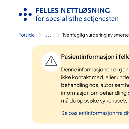
Hopp
til
innhold
Forside
..
.
Tverrfaglig vurdering av smerte
Pasientinformasjon i fel
Denne informasjonen er gene
ikke kontakt med, eller und
behandling hos, autorisert h
informasjon om behandling p
må du oppsøke sykehusets n
Se pasientinformasjon fra di