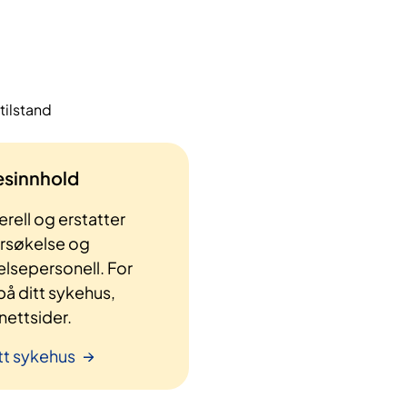
tilstand
lesinnhold
rell og erstatter
ersøkelse og
elsepersonell. For
å ditt sykehus,
ettsider.
tt sykehus