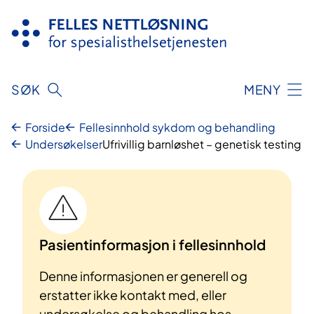
Hopp
til
innhold
SØK
MENY
Forside
Fellesinnhold sykdom og behandling
Undersøkelser
Ufrivillig barnløshet – genetisk testing
Pasientinformasjon i fellesinnhold
Denne informasjonen er generell og
erstatter ikke kontakt med, eller
undersøkelse og behandling hos,