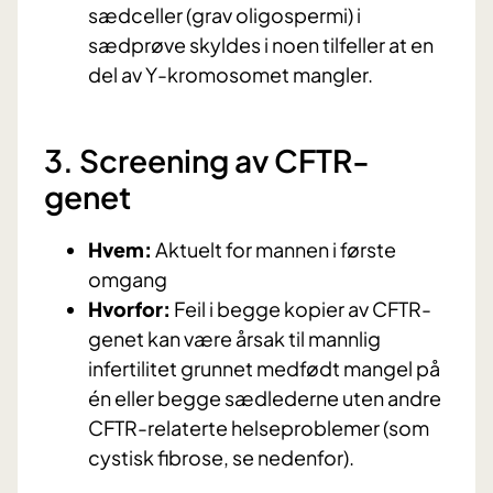
sædceller (grav oligospermi) i
sædprøve skyldes i noen tilfeller at en
del av Y-kromosomet mangler.
3. Screening av CFTR-
genet
Hvem:
Aktuelt for mannen i første
omgang
Hvorfor:
Feil i begge kopier av CFTR-
genet kan være årsak til mannlig
infertilitet grunnet medfødt mangel på
én eller begge sædlederne uten andre
CFTR-relaterte helseproblemer (som
cystisk fibrose, se nedenfor).