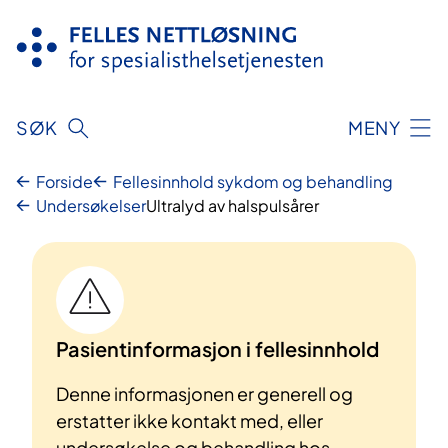
Hopp
til
innhold
SØK
MENY
Forside
Fellesinnhold sykdom og behandling
Undersøkelser
Ultralyd av halspulsårer
Pasientinformasjon i fellesinnhold
Denne informasjonen er generell og
erstatter ikke kontakt med, eller
undersøkelse og behandling hos,