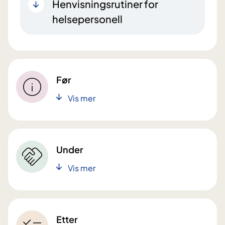
Henvisningsrutiner for
helsepersonell
Før
Vis mer
Under
Vis mer
Etter