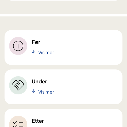
Før
Vis mer
Under
Vis mer
Etter