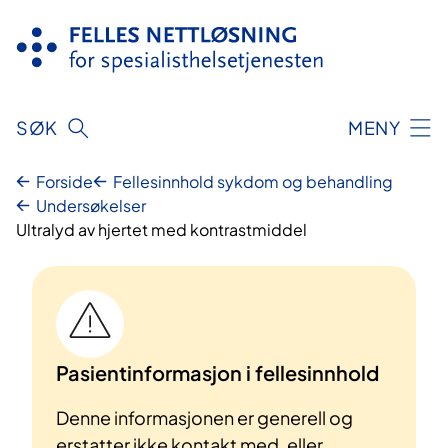
Hopp
til
innhold
SØK
MENY
Forside
Fellesinnhold sykdom og behandling
Undersøkelser
Ultralyd av hjertet med kontrastmiddel
Pasientinformasjon i fellesinnhold
Denne informasjonen er generell og
erstatter ikke kontakt med, eller