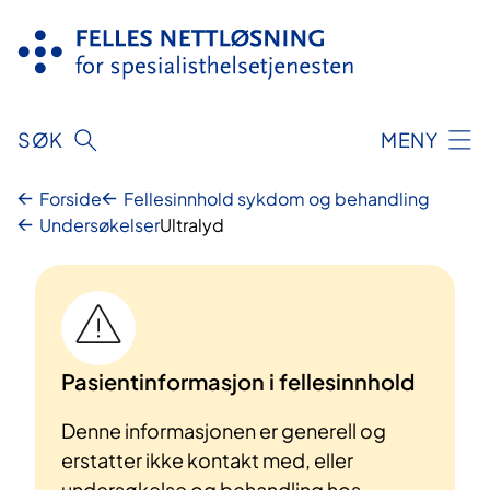
Hopp
til
innhold
SØK
MENY
Forside
Fellesinnhold sykdom og behandling
Undersøkelser
Ultralyd
Pasientinformasjon i fellesinnhold
Denne informasjonen er generell og
erstatter ikke kontakt med, eller
undersøkelse og behandling hos,