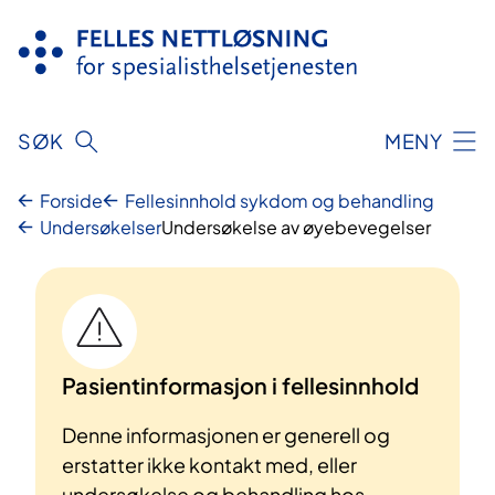
Hopp
til
innhold
SØK
MENY
Forside
Fellesinnhold sykdom og behandling
Undersøkelser
Undersøkelse av øyebevegelser
Pasientinformasjon i fellesinnhold
Denne informasjonen er generell og
erstatter ikke kontakt med, eller
undersøkelse og behandling hos,