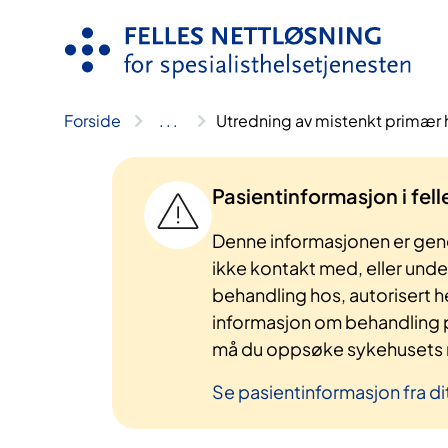
Hopp
til
innhold
Forside
..
.
Utredning av mistenkt primær
Pasientinformasjon i fel
Denne informasjonen er gene
ikke kontakt med, eller und
behandling hos, autorisert h
informasjon om behandling p
må du oppsøke sykehusets n
Se pasientinformasjon fra di