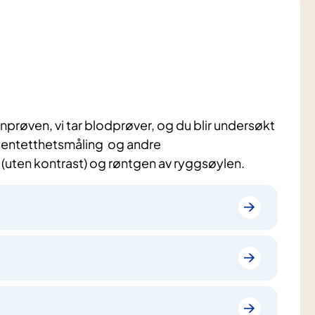
prøven, vi tar blodprøver, og du blir undersøkt
en bentetthetsmåling og andre
(uten kontrast) og røntgen av ryggsøylen.