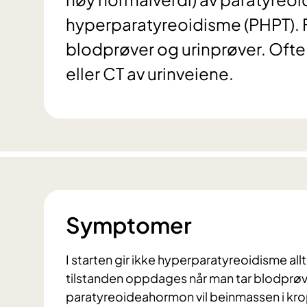
hyperparatyreoidisme (PHPT). 
blodprøver og urinprøver. Ofte
eller CT av urinveiene.
Symptomer
I starten gir ikke hyperparatyreoidisme all
tilstanden oppdages når man tar blodprøv
paratyreoideahormon vil beinmassen i kropp