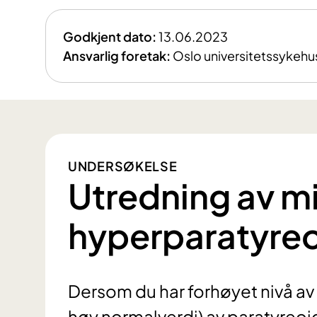
Godkjent dato:
13.06.2023
Ansvarlig foretak:
Oslo universitetssykehu
UNDERSØKELSE
Utredning av m
hyperparatyre
Dersom du har forhøyet nivå av 
høy normalverdi) av paratyreo