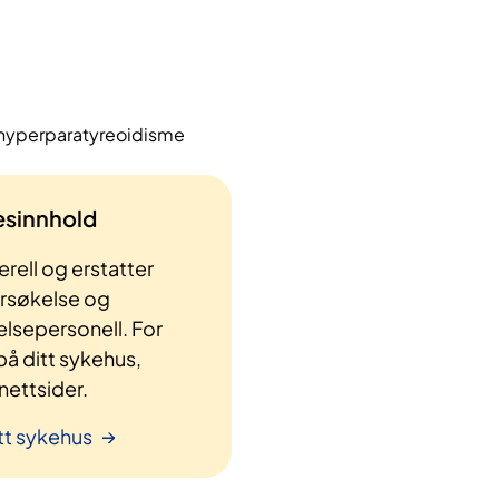
 hyperparatyreoidisme
lesinnhold
rell og erstatter
ersøkelse og
elsepersonell. For
å ditt sykehus,
ettsider.
tt sykehus