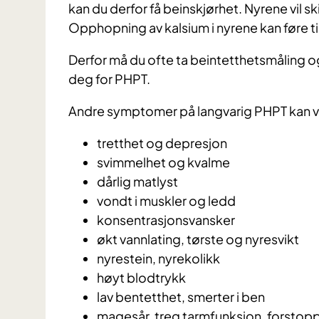
kan du derfor få beinskjørhet. Nyrene vil sk
Opphopning av kalsium i nyrene kan føre ti
Derfor må du ofte ta beintetthetsmåling og
deg for PHPT.
Andre symptomer på langvarig PHPT kan 
tretthet og depresjon
svimmelhet og kvalme
dårlig matlyst
vondt i muskler og ledd
konsentrasjonsvansker
økt vannlating, tørste og nyresvikt
nyrestein, nyrekolikk
høyt blodtrykk
lav bentetthet, smerter i ben
magesår, treg tarmfunksjon, forstopp