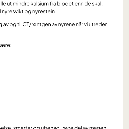
ille ut mindre kalsium fra blodet enn de skal.
l nyresvikt og nyrestein.
 av og til CT/røntgen av nyrene når vi utreder
være:
else, smerter og ubehag i øvre del av magen,