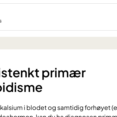
s
istenkt primær
oidisme
kalsium i blodet og samtidig forhøyet (e
ideahormon, kan du ha diagnosen primæ