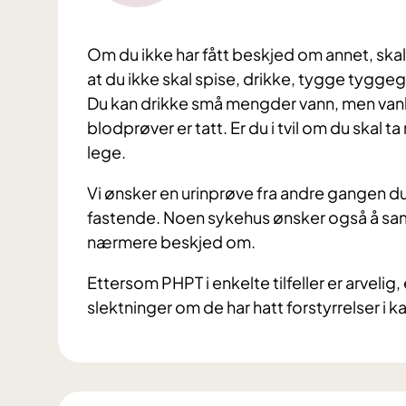
Om du ikke har fått beskjed om annet, skal d
at du ikke skal spise, drikke, tygge tygge
Du kan drikke små mengder vann, men vanl
blodprøver er tatt. Er du i tvil om du skal
lege.
Vi ønsker en urinprøve fra andre gangen d
fastende. Noen sykehus ønsker også å saml
nærmere beskjed om.
Ettersom PHPT i enkelte tilfeller er arveli
slektninger om de har hatt forstyrrelser i k