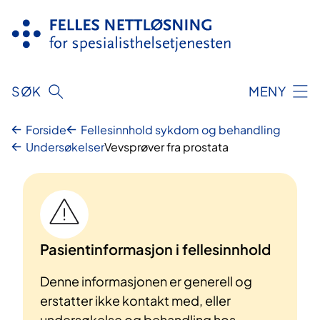
Hopp
til
innhold
SØK
MENY
Forside
Fellesinnhold sykdom og behandling
Undersøkelser
Vevsprøver fra prostata
Pasientinformasjon i fellesinnhold
Denne informasjonen er generell og
erstatter ikke kontakt med, eller
undersøkelse og behandling hos,