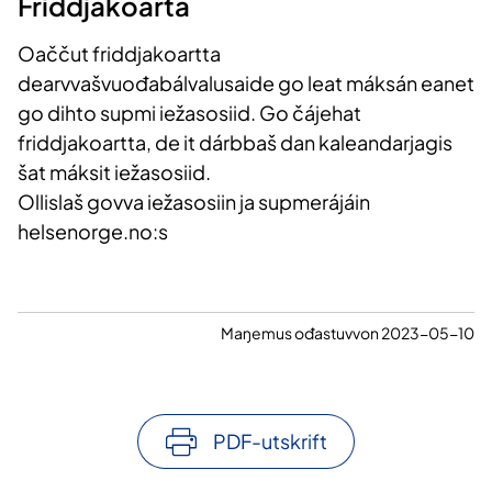
Friddjakoarta
Oaččut friddjakoartta
dearvvašvuođabálvalusaide go leat máksán eanet
go dihto supmi iežasosiid. Go čájehat
friddjakoartta, de it dárbbaš dan kaleandarjagis
šat máksit iežasosiid.
Ollislaš govva iežasosiin ja supmerájáin
helsenorge.no:s
Maŋemus ođastuvvon 2023-05-10
PDF-utskrift