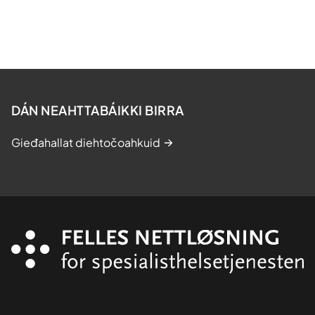
DÁN NEAHTTABÁIKKI BIRRA
Gieđahallat diehtočoahkuid