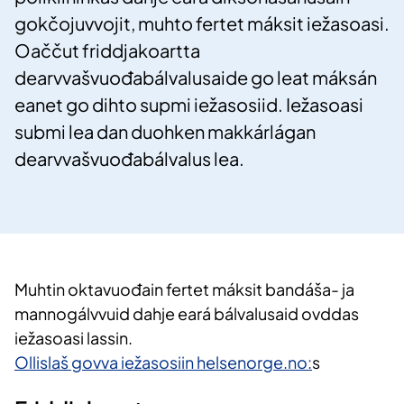
gokčojuvvojit, muhto fertet máksit iežasoasi.
Oaččut friddjakoartta
dearvvašvuođabálvalusaide go leat máksán
eanet go dihto supmi iežasosiid. Iežasoasi
submi lea dan duohken makkárlágan
dearvvašvuođabálvalus lea.
​Muhtin oktavuođain fertet máksit bandáša- ja
mannogálvvuid dahje eará bálvalusaid ovddas
iežasoasi lassin.
Ollislaš govva iežasosiin helsenorge.no:
s