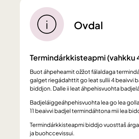
Ovdal
Termindárkkisteapmi (vahkku 
Buot áhpeheamit ožžot fálaldaga termind
galget riegádahttit go leat sullii 4 beaivvi 
biddjon. Dalle ii leat áhpehisvuohta badjelá
Badjeláiggeáhpehisvuohta lea go lea goll
11 beaivvi badjel termindáhtona mii lea bidd
Termindárkkisteapmi biddjo vuosttaš árgabe
ja buohccevissui.