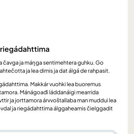
 riegádahttima
 čavga ja máŋga sentimehtera guhku. Go
ečotta ja lea dimis ja dat álgá de rahpasit.
egádahttima. Makkár vuohki lea buoremus
rttamora. Mánágoađi láddanáigi mearrida
ir ja jorttamora árvvoštallaba man muddui lea
vdal ja riegádahttima álggaheamis čielggadit