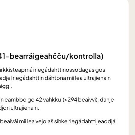
41-bearráigeahčču/kontrolla)
árkkisteapmái riegádahttinossodagas gos
badjel riegádahttin dáhtona mii lea ultrajienain
iggi.
an eambbo go 42 vahkku (>294 beaivvi), dahje
jon ultrajienain.
aivái mii lea vejolaš sihke riegádahttijeaddjái