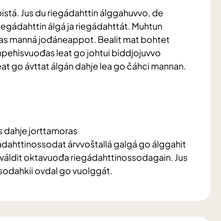
istá. Jus du riegádahttin álggahuvvo, de
iegádahttin álgá ja riegádahttát. Muhtun
 fas manná jođáneappot. Bealit mat bohtet
hpehisvuođas leat go johtui biddjojuvvo
leat go ávttat álgán dahje lea go čáhci mannan.
n
is dahje jorttamoras
ahttinossodat árvvoštallá galgá go álggahit
a váldit oktavuođa riegádahttinossodagain. Jus
ssodahkii ovdal go vuolggát.