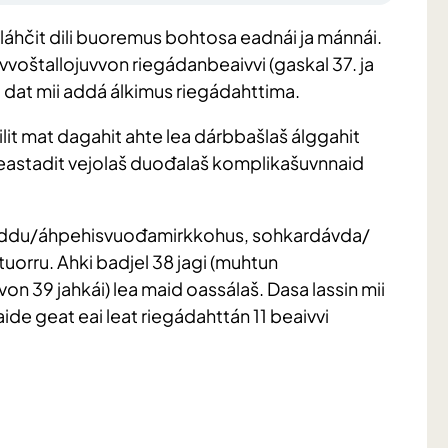
láhčit dili buoremus bohtosa eadnái ja mánnái.
árvvoštallojuvvon riegádanbeaivvi (gaskal 37. ja
dat mii addá álkimus riegádahttima.
it mat dagahit ahte lea dárbbašlaš álggahit
i eastadit vejolaš duođalaš komplikašuvnnaid
eaddu/áhpehisvuođamirkkohus, sohkardávda/
uorru. Ahki badjel 38 jagi (muhtun
n 39 jahkái) lea maid oassálaš. Dasa lassin mii
ide geat eai leat riegádahttán 11 beaivvi