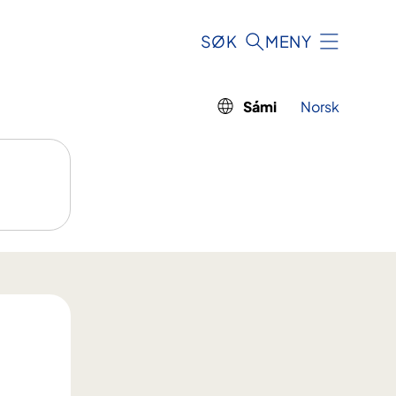
SØK
MENY
Sámi
Norsk