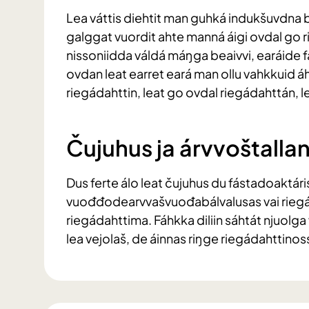
Lea váttis diehtit man guhká indukšuvdna b
galggat vuordit ahte manná áigi ovdal go r
nissoniidda váldá máŋga beaivvi, earáide
ovdan leat earret eará man ollu vahkkuid á
riegádahttin, leat go ovdal riegádahttán, 
Čujuhus ja árvvoštalla
Dus ferte álo leat čujuhus du fástadoaktár
vuođđodearvvašvuođabálvalusas vai riegád
riegádahttima. Fáhkka diliin sáhtát njuolg
lea vejolaš, de áinnas riŋge riegádahttino