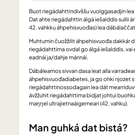
Buot riegádahttindivššu vuolggasadjin lea 
Dat ahte riegádahttin álgá iešalddis sullii 
42. vahkku áhpehisvuođas) lea dábálaččat 
Muhtumin čuožžilit áhpehisvuođa dakkár dil
riegádahttima ovdal go álgá iešalddis, va
eadnái ja/dahje mánnái.
Dábáleamos sivvan dasa leat alla varrad
áhpehisvuođadiabetes, ja go ohki njozet st
riegádahttinossodagain lea dát mearriduvvo
ávžžuhit riegádahttima bidjat johtui buohka
maŋŋel ultrajietnaáigemeari (42. vahku).
Man guhká dat bistá?