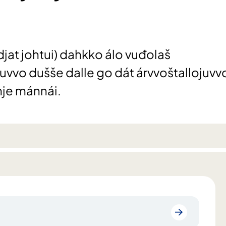
jat johtui) dahkko álo vuđolaš
huvvo dušše dalle go dát árvvoštallojuvv
je mánnái.