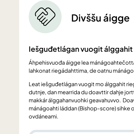
Divššu áigge
Iešguđetlágan vuogit álggahit
Áhpehisvuođa áigge lea mánágoahtečotta
lahkonat riegádahttima, de oatnu mánágoaht
Leat iešguđetlágan vuogit mo álggahit ri
dutnje, dan mearrida du doavttir dahje jo
makkár álggahanvuohki geavahuvvo. Doavtt
mánágoahti láddan (Bishop-score) sihke o
ovdáneami.