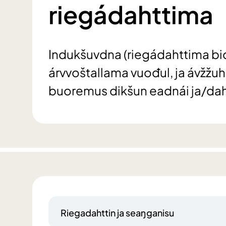
riegádahttima
Indukšuvdna (riegádahttima bid
árvvoštallama vuođul, ja ávžžu
buoremus dikšun eadnái ja/dah
Riegadahttin ja seaŋganisu