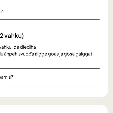
s?
42 vahku)
vahku, de dieđiha
du áhpehisvuođa áigge goas ja gosa galggat
eamis?