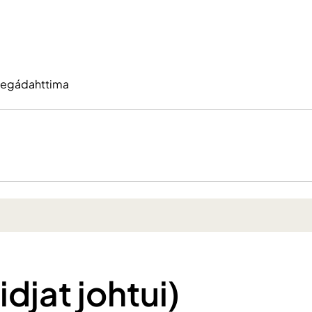
 riegádahttima
djat johtui)