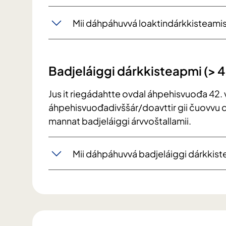
Mii dáhpáhuvvá loaktindárkkisteami
Badjeláiggi dárkkisteapmi (> 
Jus it riegádahtte ovdal áhpehisvuođa 42. 
áhpehisvuođadivššár/doavttir gii čuovvu 
mannat badjeláiggi árvvoštallamii.
Mii dáhpáhuvvá badjeláiggi dárkkist