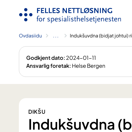
Njuikes
sisdollui
Ovdasiidu
..
.
Indukšuvdna (bidjat johtui)
Godkjent dato:
2024-01-11
Ansvarlig foretak:
Helse Bergen
DIKŠU
Indukšuvdna (bi