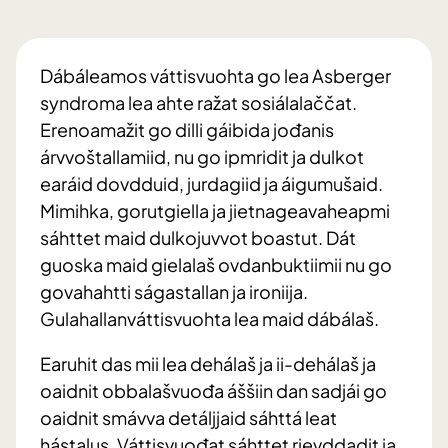
Dábáleamos váttisvuohta go lea Asberger
syndroma lea ahte ražat sosiálalaččat.
Erenoamažit go dilli gáibida jođanis
árvvoštallamiid, nu go ipmridit ja dulkot
earáid dovdduid, jurdagiid ja áigumušaid.
Mimihka, gorutgiella ja jietnageavaheapmi
sáhttet maid dulkojuvvot boastut. Dát
guoska maid gielalaš ovdanbuktiimii nu go
govahahtti ságastallan ja ironiija.
Gulahallanváttisvuohta lea maid dábálaš.
Earuhit das mii lea dehálaš ja ii-dehálaš ja
oaidnit obbalašvuođa áššiin dan sadjái go
oaidnit smávva detáljjaid sáhttá leat
hástalus. Váttisvuođat sáhttet rievddadit ja