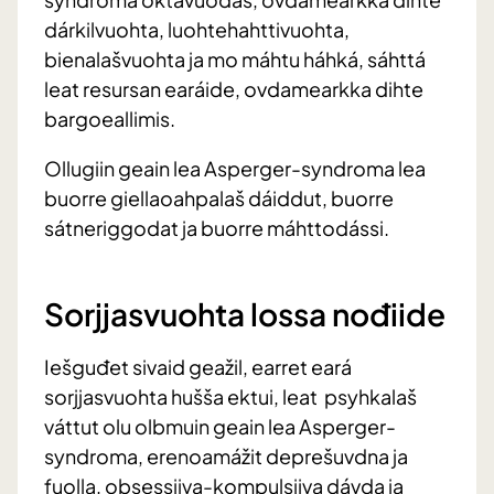
dárkilvuohta, luohtehahttivuohta,
bienalašvuohta ja mo máhtu háhká, sáhttá
leat resursan earáide, ovdamearkka dihte
bargoeallimis.
Ollugiin geain lea Asperger-syndroma lea
buorre giellaoahpalaš dáiddut, buorre
sátneriggodat ja buorre máhttodássi.
Sorjjasvuohta lossa nođiide
Iešguđet sivaid geažil, earret eará
sorjjasvuohta hušša ektui, leat psyhkalaš
váttut olu olbmuin geain lea Asperger-
syndroma, erenoamážit deprešuvdna ja
fuolla, obsessiiva-kompulsiiva dávda ja