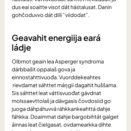
dus eai soaitte visot dát hástalusat. Danin
gohčoduvvo dát dilli “viidodat”.
Geavahit energiija eará
ládje
Olbmot geain lea Asperger syndroma
dárbbašit oppalaš gova ja
einnostahttivuođa. Vuorddekeahtes
rievdamat sáhttet máŋgii dagahit huššama.
Sis sáhttet leat váttisvuođat gávdnat
molssaevttolaš ja dávgasis čovdosiid go
juoga dáhpáhuvvá ráhkkankeahttá dahje
fáhkka. Doaimmat dahje bargobihtát galget
áinnas leat čielgasat, ovdamearkka dihte