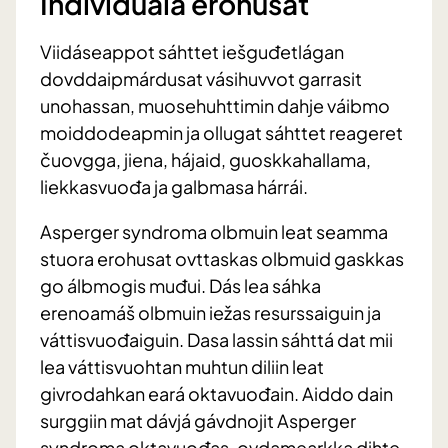
Individuála erohusat
Viidáseappot sáhttet iešguđetlágan
dovddaipmárdusat vásihuvvot garrasit
unohassan, muosehuhttimin dahje váibmo
moiddodeapmin ja ollugat sáhttet reageret
čuovgga, jiena, hájaid, guoskkahallama,
liekkasvuođa ja galbmasa hárrái.
Asperger syndroma olbmuin leat seamma
stuora erohusat ovttaskas olbmuid gaskkas
go álbmogis muđui. Dás lea sáhka
erenoamáš olbmuin iežas resurssaiguin ja
váttisvuođaiguin. Dasa lassin sáhttá dat mii
lea váttisvuohtan muhtun diliin leat
givrodahkan eará oktavuođain. Aiddo dain
surggiin mat dávjá gávdnojit Asperger
syndroma oktavuođas, ovdamearkka dihte