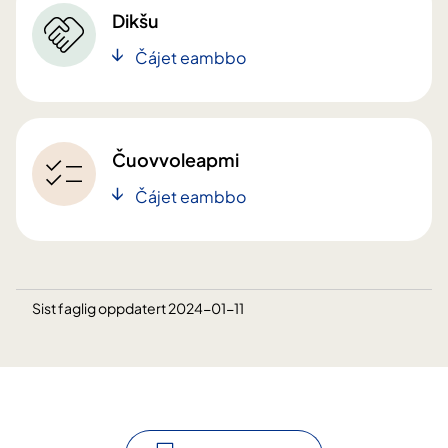
Dikšu
Čájet eambbo
Čuovvoleapmi
Čájet eambbo
Sist faglig oppdatert 2024-01-11