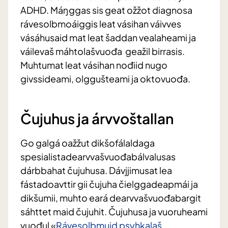
ADHD. Máŋggas sis geat ožžot diagnosa
rávesolbmoáiggis leat vásihan váivves
vásáhusaid mat leat šaddan vealaheami ja
váilevaš máhtolašvuođa geažil birrasis.
Muhtumat leat vásihan nođiid nugo
givssideami, olggušteami ja oktovuođa.
Čujuhus ja árvvoštallan
Go galgá oažžut dikšofálaldaga
spesialistadearvvašvuođabálvalusas
dárbbahat čujuhusa. Dávjjimusat lea
fástadoavttir gii čujuha čielggadeapmái ja
dikšumii, muhto eará dearvvašvuođabargit
sáhttet maid čujuhit. Čujuhusa ja vuoruheami
vuođul «
Rávesolbmuid psyhkalaš