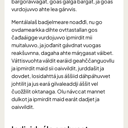
bargorávvagat, goas galgá bargat, ja goas
vurdojuvvo ahte lea gárvvis.
Mentálalaš badjelmeare noađđi, nu go
ovdamearkka dihte ovttastallan gos
čađaáigge vurdojuvvo ipmirdit mii
muitaluvvo, ja jođanit gávdnat vuogas
reakšuvnna, dagaha ahte máŋgasat váibet.
Váttisvuohta váldit earáid geahččanguovllu
ja ipmirdit maid sii oaivvildit, jurddašit ja
dovdet, losidahttá jus áššiid dáhpáhuvvet
johtilit ja jus eará gilvaleaddji áššit vel
čuožžilit oktanaga. Olu návccat mannet
dulkot ja ipmirdit maid earát dadjet ja
oaivvildit.