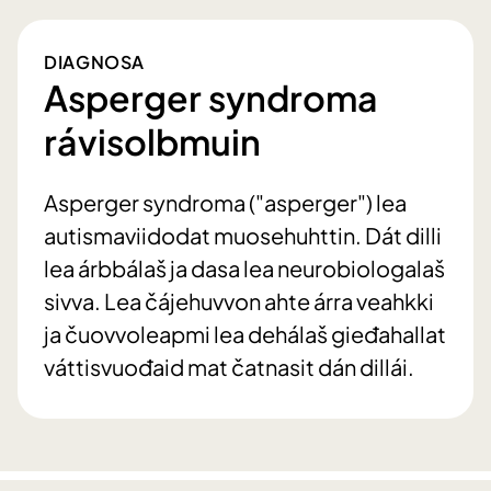
DIAGNOSA
Asperger syndroma
rávisolbmuin
Asperger syndroma ("asperger") lea
autismaviidodat muosehuhttin. Dát dilli
lea árbbálaš ja dasa lea neurobiologalaš
sivva. Lea čájehuvvon ahte árra veahkki
ja čuovvoleapmi lea dehálaš gieđahallat
váttisvuođaid mat čatnasit dán dillái.