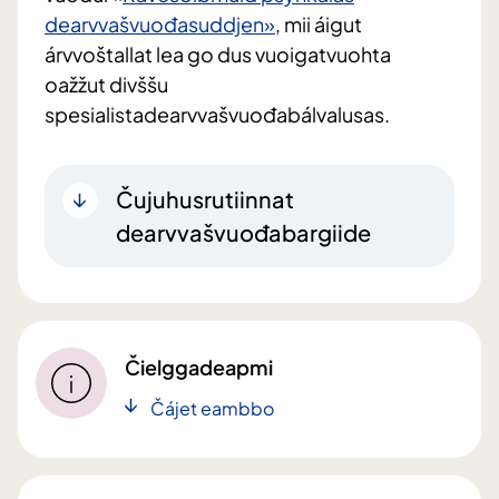
dearvvašvuođasuddjen»
, mii áigut
árvvoštallat lea go dus vuoigatvuohta
oažžut divššu
spesialistadearvvašvuođabálvalusas.
Čujuhusrutiinnat
dearvvašvuođabargiide
Čielggadeapmi
Čájet eambbo