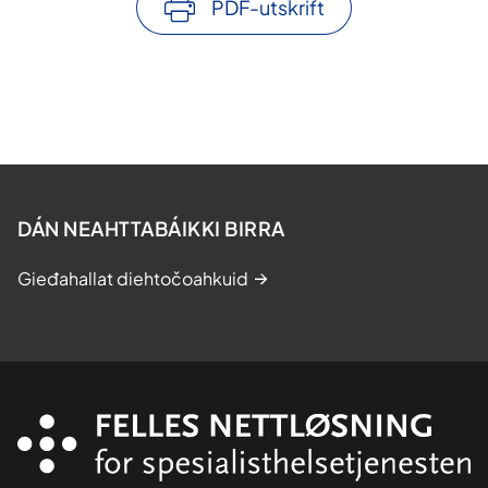
PDF-utskrift
DÁN NEAHTTABÁIKKI BIRRA
Gieđahallat diehtočoahkuid