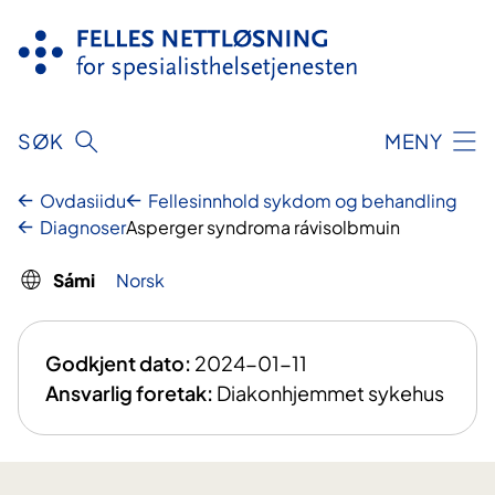
Njuikes
sisdollui
SØK
MENY
Ovdasiidu
Fellesinnhold sykdom og behandling
Diagnoser
Asperger syndroma rávisolbmuin
Sámi
Norsk
Godkjent dato:
2024-01-11
Ansvarlig foretak:
Diakonhjemmet sykehus