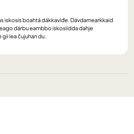
us iskosis boahtá dákkaviđe. Dávdamearkkaid
at leago dárbu eambbo iskosiidda dahje
gii lea čujuhan du.