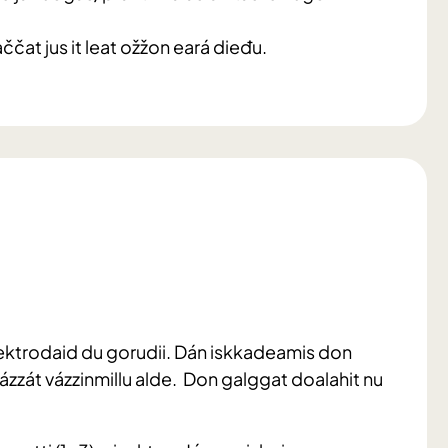
ččat jus it leat ožžon eará dieđu.
ektrodaid du gorudii. Dán iskkadeamis don
ázzát vázzinmillu alde. Don galggat doalahit nu