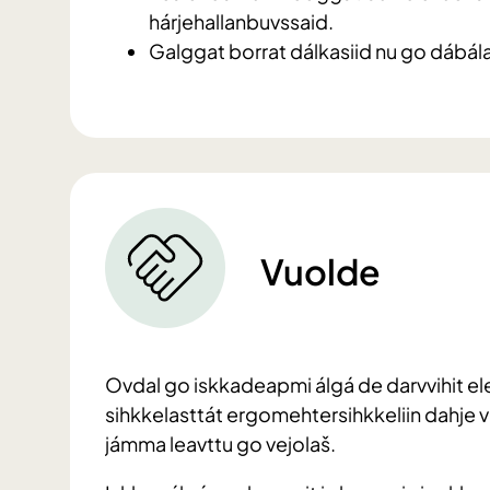
hárjehallanbuvssaid.
Galggat borrat dálkasiid nu go dábála
Vuolde
Ovdal go iskkadeapmi álgá de darvvihit el
sihkkelasttát ergomehtersihkkeliin dahje v
jámma leavttu go vejolaš.