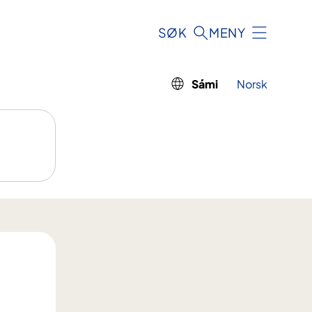
SØK
MENY
Sámi
Norsk