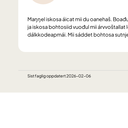
Maŋŋel iskosa áicat mii du oanehaš. Boađ
ja iskosa bohtosiid vuođul mii árvvoštall
dálkkodeapmái. Mii sáddet bohtosa sutnje 
Sist faglig oppdatert 2026-02-06