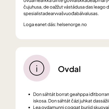
ovdamearkka dihte govvaiskkadeapmái (MR,
čujuhusa, de oažžut vástádusa das leago d
spesialistadearvvašvuođabálvalusas.
Loga eanet dás: helsenorge.no
Ovdal
Don sáhtát borrat geahppa iđitborram
iskosa. Don sáhtát čázi juhkat dassáži
Lea ovdamunni coggat buriid skuovaid