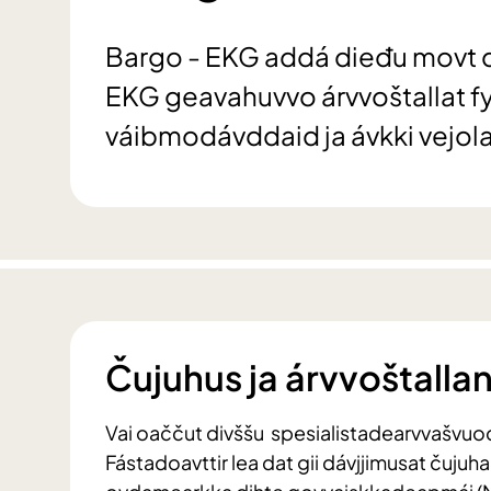
Bargo - EKG addá dieđu movt 
EKG geavahuvvo árvvoštallat fy
váibmodávddaid ja ávkki vejola
Čujuhus ja árvvoštalla
Vai oaččut divššu spesialistadearvvašvuo
Fástadoavttir lea dat gii dávjjimusat čuju