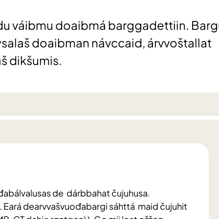
du váibmu doaibmá barggadettiin. Barg
salaš doaibman návccaid, árvvoštallat
š dikšumis.
n
đabálvalusas de dárbbahat čujuhusa.
ha. Eará dearvvašvuođabargi sáhttá maid čujuhit