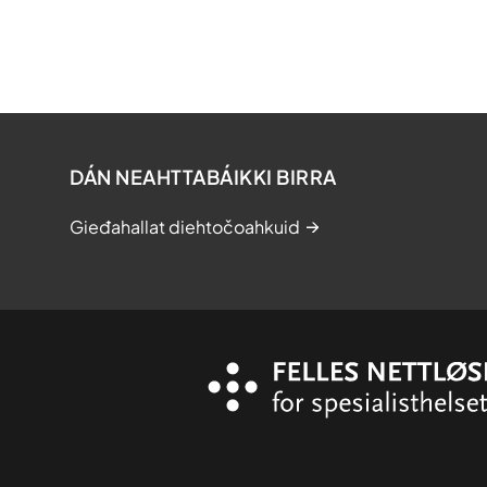
DÁN NEAHTTABÁIKKI BIRRA
Gieđahallat diehtočoahkuid