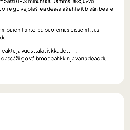
 moatti (1-3) minuhtas. Jámma iskojuvvo
orre go vejolaš lea deaŧalaš ahte it bisán beare
mii oaidnit ahte lea buoremus bissehit. Jus
ide.
eaktu ja vuosttálat iskkadettiin.
 dassážii go váibmocoahkkin ja varradeaddu