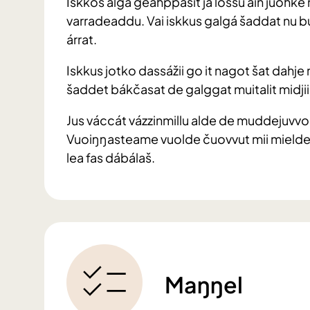
Iskkos álgá geahppasit ja lossu ain juohke
varradeaddu. Vai iskkus galgá šaddat nu bu
árrat.
Iskkus jotko dassážii go it nagot šat dahje 
šaddet bákčasat de galggat muitalit midji
Jus váccát vázzinmillu alde de muddejuvvo l
Vuoiŋŋasteame vuolde čuovvut mii mielde
lea fas dábálaš.
Maŋŋel