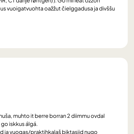
 CT dahje røntgen) ). Go mii leat ožžon
us vuoigatvuohta oažžut čielggadusa ja divššu
uša, muhto it berre borran 2 diimmu ovdal
i go iskkus álgá.
 ja vuogas/praktihkalaš biktasiid nugo