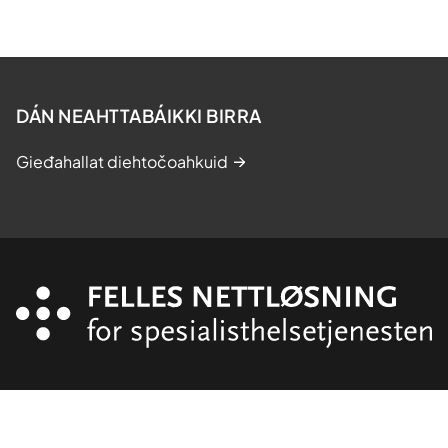
DÁN NEAHTTABÁIKKI BIRRA
Gieđahallat diehtočoahkuid
Organisasjon