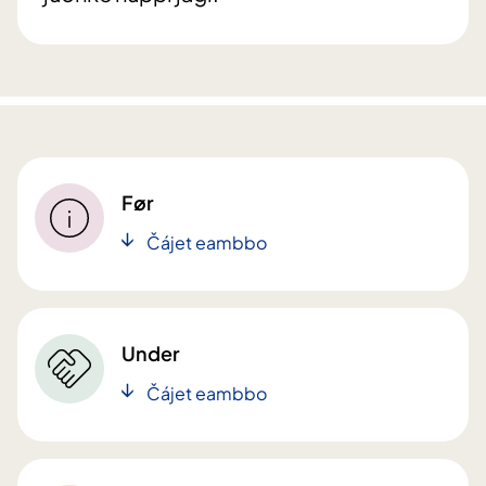
Før
Čájet eambbo
Under
Čájet eambbo