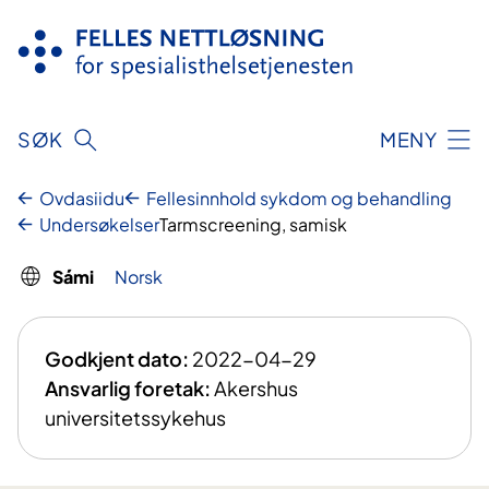
Njuikes
sisdollui
SØK
MENY
Ovdasiidu
Fellesinnhold sykdom og behandling
Undersøkelser
Tarmscreening, samisk
Sámi
Norsk
Godkjent dato:
2022-04-29
Ansvarlig foretak:
Akershus
universitetssykehus