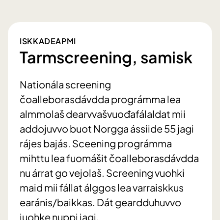
ISKKADEAPMI
Tarmscreening, samisk
Nationála screening
čoalleborasdávdda prográmma lea
almmolaš dearvvašvuođafálaldat mii
addojuvvo buot Norgga ássiide 55 jagi
rájes bajás. Sceening prográmma
mihttu lea fuomášit čoalleborasdávdda
nu árrat go vejolaš. Screening vuohki
maid mii fállat álggos lea varraiskkus
earánis/baikkas. Dát geardduhuvvo
juohke nuppi jagi.