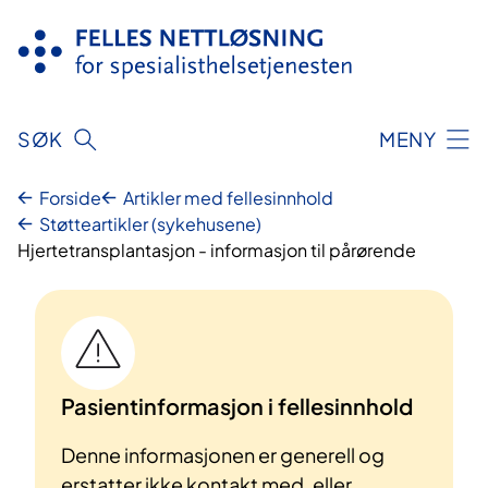
Hopp
til
innhold
SØK
MENY
Forside
Artikler med fellesinnhold
Støtteartikler (sykehusene)
Hjertetransplantasjon - informasjon til pårørende
Pasientinformasjon i fellesinnhold
Denne informasjonen er generell og
erstatter ikke kontakt med, eller