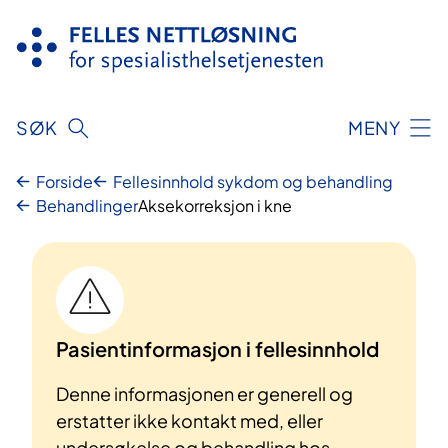
Hopp
til
innhold
SØK
MENY
Forside
Fellesinnhold sykdom og behandling
Behandlinger
Aksekorreksjon i kne
Pasientinformasjon i fellesinnhold
Denne informasjonen er generell og
erstatter ikke kontakt med, eller
undersøkelse og behandling hos,