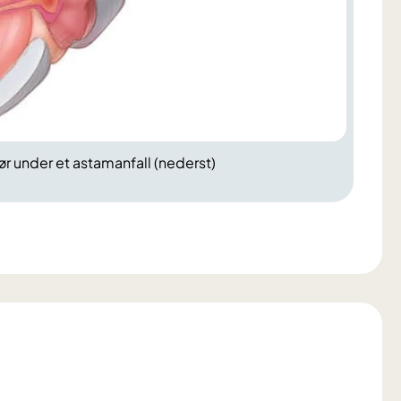
trør under et astamanfall (nederst)