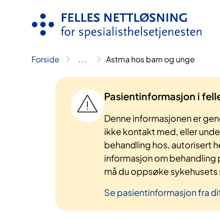
Hopp
til
innhold
Forside
..
.
Astma hos barn og unge
Pasientinformasjon i fel
Denne informasjonen er gene
ikke kontakt med, eller und
behandling hos, autorisert h
informasjon om behandling p
må du oppsøke sykehusets n
Se pasientinformasjon fra di