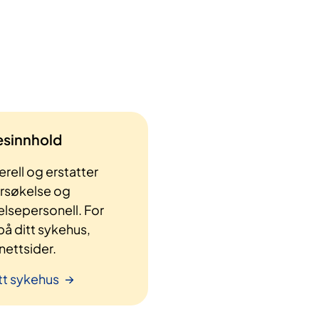
lesinnhold
rell og erstatter
ersøkelse og
elsepersonell. For
å ditt sykehus,
ettsider.
tt sykehus