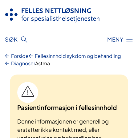
Hopp
til
innhold
SØK
MENY
Forside
Fellesinnhold sykdom og behandling
Diagnoser
Astma
Pasientinformasjon i fellesinnhold
Denne informasjonen er generell og
erstatter ikke kontakt med, eller
undersøkelse og behandling hos,