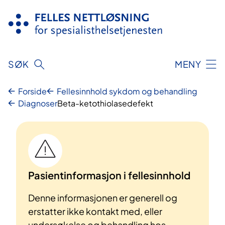
Hopp
til
innhold
SØK
MENY
Forside
Fellesinnhold sykdom og behandling
Diagnoser
Beta-ketothiolasedefekt
Pasientinformasjon i fellesinnhold
Denne informasjonen er generell og
erstatter ikke kontakt med, eller
undersøkelse og behandling hos,