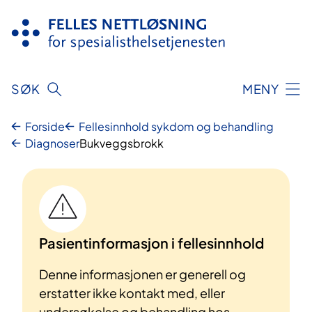
Hopp
til
innhold
SØK
MENY
Forside
Fellesinnhold sykdom og behandling
Diagnoser
Bukveggsbrokk
Pasientinformasjon i fellesinnhold
Denne informasjonen er generell og
erstatter ikke kontakt med, eller
undersøkelse og behandling hos,