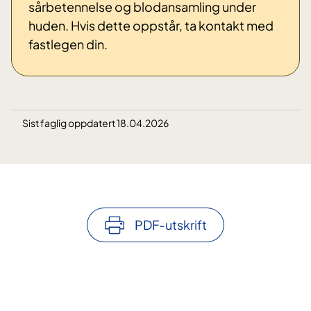
sårbetennelse og blodansamling under
huden. Hvis dette oppstår, ta kontakt med
fastlegen din.
Sist faglig oppdatert 18.04.2026
PDF-utskrift