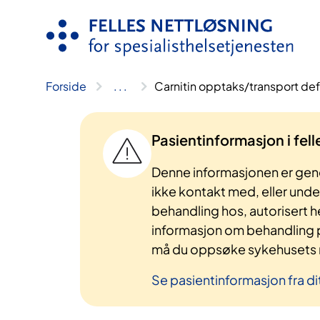
Hopp
til
innhold
Forside
..
.
Carnitin opptaks/transport d
Pasientinformasjon i fel
Denne informasjonen er gene
ikke kontakt med, eller und
behandling hos, autorisert h
informasjon om behandling p
må du oppsøke sykehusets n
Se pasientinformasjon fra di