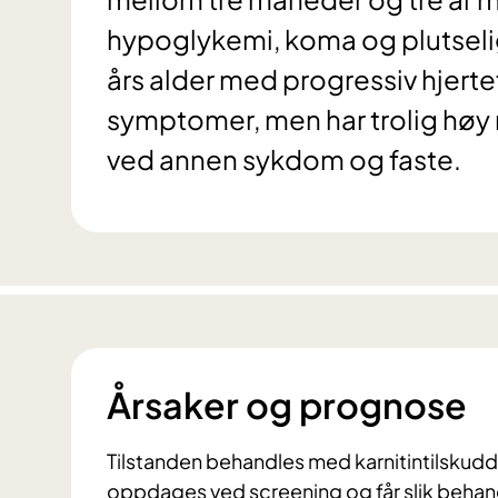
hypoglykemi, koma og plutselig
års alder med progressiv hjerte
symptomer, men har trolig høy r
ved annen sykdom og faste.
Årsaker og prognose
Tilstanden behandles med karnitintilskud
oppdages ved screening og får slik behan