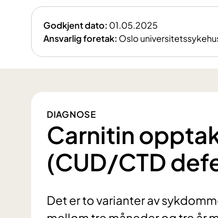
Godkjent dato:
01.05.2025
Ansvarlig foretak:
Oslo universitetssykehu
DIAGNOSE
Carnitin oppta
(CUD/CTD defe
Det er to varianter av sykdomm
mellom tre måneder og tre år m