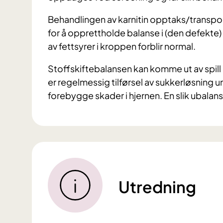
Behandlingen av karnitin opptaks/transpor
for å opprettholde balanse i (den defekte
av fettsyrer i kroppen forblir normal.
Stoffskiftebalansen kan komme ut av spil
er regelmessig tilførsel av sukkerløsning 
forebygge skader i hjernen. En slik ubalans
Utredning