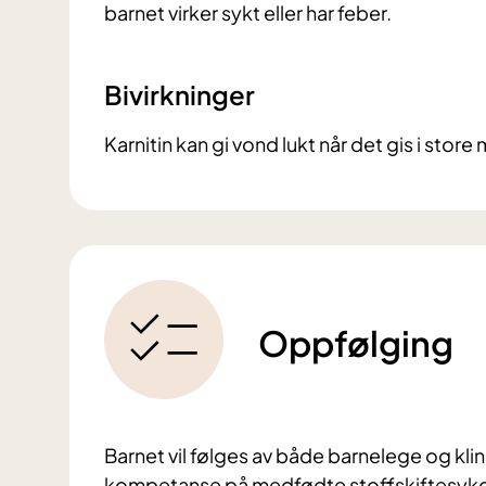
barnet virker sykt eller har feber.
Bivirkninger
Karnitin kan gi vond lukt når det gis i sto
Oppfølging
Barnet vil følges av både barnelege og kli
kompetanse på medfødte stoffskiftesykdom