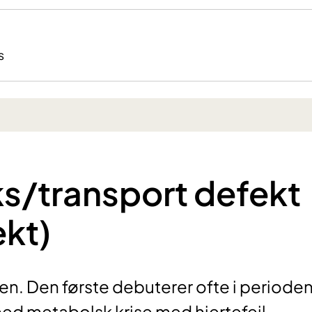
s
ks/transport defekt
kt)
en. Den første debuterer ofte i periode
ed metabolsk krise med hjertefeil,