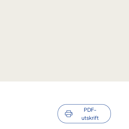
PDF-
utskrift