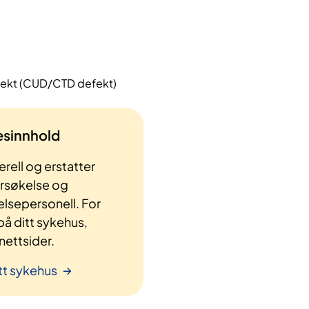
efekt (CUD/CTD defekt)
lesinnhold
rell og erstatter
ersøkelse og
elsepersonell. For
å ditt sykehus,
ettsider.
tt sykehus