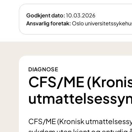
Godkjent dato:
10.03.2026
Ansvarlig foretak:
Oslo universitetssykehu
DIAGNOSE
CFS/ME (Kroni
utmattelsessy
CFS/ME (Kronisk utmattelsessy
sykdom uten kjent og entydig å