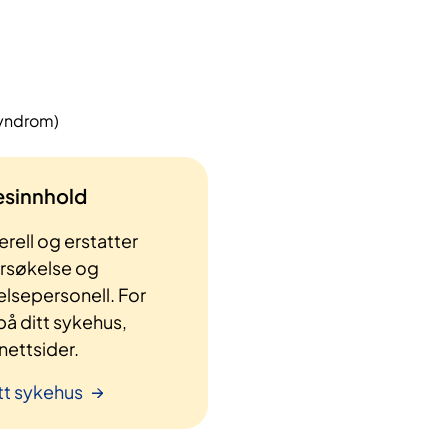
syndrom)
lesinnhold
rell og erstatter
ersøkelse og
elsepersonell. For
å ditt sykehus,
ettsider.
tt sykehus