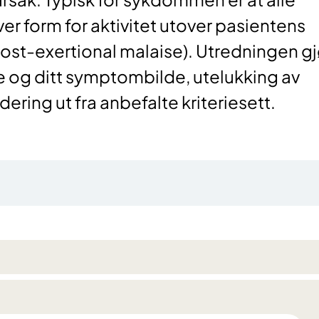
r form for aktivitet utover pasientens
post-exertional malaise). Utredningen g
ie og ditt symptombilde, utelukking av
ering ut fra anbefalte kriteriesett.