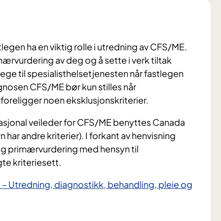
tlegen ha en viktig rolle i utredning av CFS/ME.
ærvurdering av deg og å sette i verk tiltak
lege til spesialisthelsetjenesten når fastlegen
agnosen CFS/ME bør kun stilles når
foreligger noen eksklusjonskriterier.
 nasjonal veileder for CFS/ME benyttes Canada
har andre kriterier). I forkant av henvisning
dig primærvurdering med hensyn til
te kriteriesett.
– Utredning, diagnostikk, behandling, pleie og