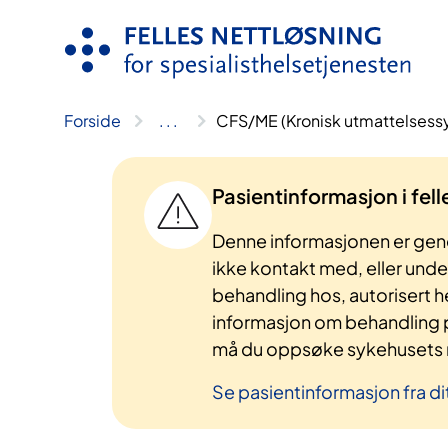
Hopp
til
innhold
Forside
..
.
CFS/ME (Kronisk utmattelses
Pasientinformasjon i fel
Denne informasjonen er gene
ikke kontakt med, eller und
behandling hos, autorisert h
informasjon om behandling p
må du oppsøke sykehusets n
Se pasientinformasjon fra di