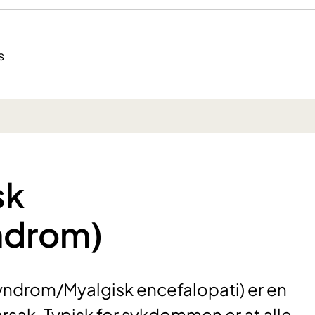
s
sk
ndrom)
ndrom/Myalgisk encefalopati) er en
rsak. Typisk for sykdommen er at alle