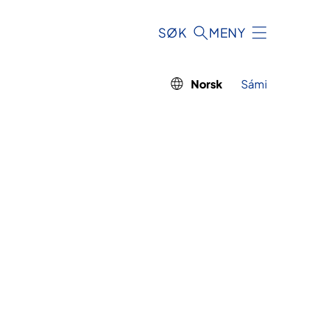
SØK
MENY
Norsk
Sámi