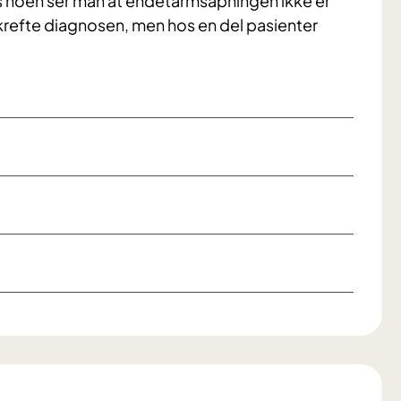
 noen ser man at endetarmsåpningen ikke er
ekrefte diagnosen, men hos en del pasienter