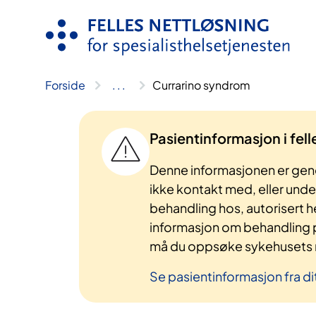
Hopp
til
innhold
Forside
..
.
Currarino syndrom
Pasientinformasjon i fel
Denne informasjonen er gene
ikke kontakt med, eller und
behandling hos, autorisert h
informasjon om behandling p
må du oppsøke sykehusets n
Se pasientinformasjon fra di