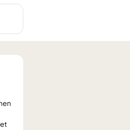
rmen
net