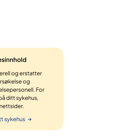
lesinnhold
rell og erstatter
ersøkelse og
elsepersonell. For
å ditt sykehus,
ettsider.
tt sykehus