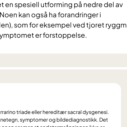
det en spesiell utforming på nedre del av
 Noen kan også ha forandringer i
en), som for eksempel ved tjoret rygg
 symptomet er forstoppelse.
arino triade eller hereditær sacral dysgenesi.
kjennetegn, symptomer og bildediagnostikk. Det