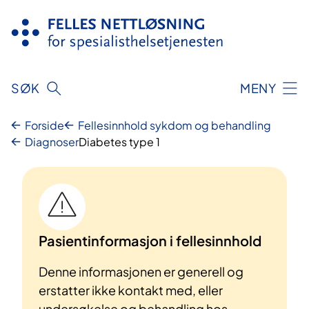
Hopp
til
innhold
SØK
MENY
Forside
Fellesinnhold sykdom og behandling
Diagnoser
Diabetes type 1
Pasientinformasjon i fellesinnhold
Denne informasjonen er generell og
erstatter ikke kontakt med, eller
undersøkelse og behandling hos,