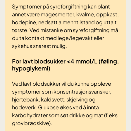
Symptomer på syreforgiftning kan blant
annet være magesmerter, kvalme,
oppkast,
hodepine, nedsatt almenntilstand og uttalt
tørste.
Ved mistanke om syreforgiftning må
du ta kontakt med lege/legevakt eller
sykehus snarest mulig.
For lavt blodsukker <4 mmol/L (føling,
hypoglykemi)
Ved lavt blodsukker vil du kunne oppleve
symptomer som konsentrasjonsvansker,
hjertebank, kaldsvett, skjelving og
hodeverk. Glukose økes ved å innta
karbohydrater som søt drikke og mat (f.eks
grov brødskive).