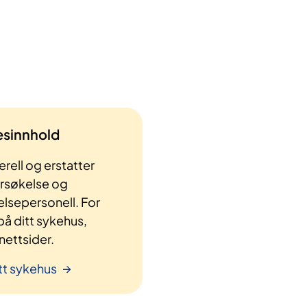
lesinnhold
rell og erstatter
ersøkelse og
elsepersonell. For
å ditt sykehus,
ettsider.
tt sykehus