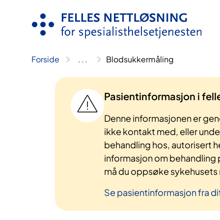
Hopp
til
innhold
Forside
..
.
Blodsukkermåling
Pasientinformasjon i fel
Denne informasjonen er gene
ikke kontakt med, eller und
behandling hos, autorisert h
informasjon om behandling p
må du oppsøke sykehusets n
Se pasientinformasjon fra di