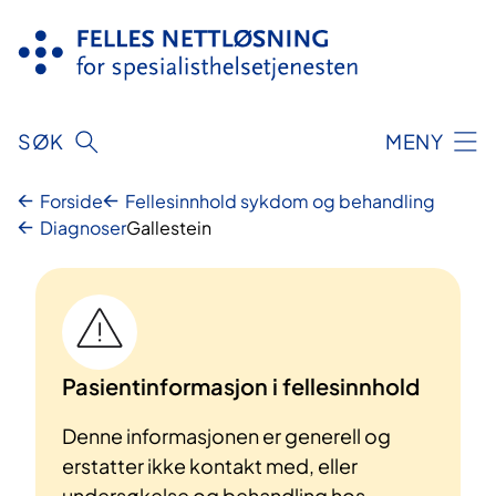
Hopp
til
innhold
SØK
MENY
Forside
Fellesinnhold sykdom og behandling
Diagnoser
Gallestein
Pasientinformasjon i fellesinnhold
Denne informasjonen er generell og
erstatter ikke kontakt med, eller
undersøkelse og behandling hos,