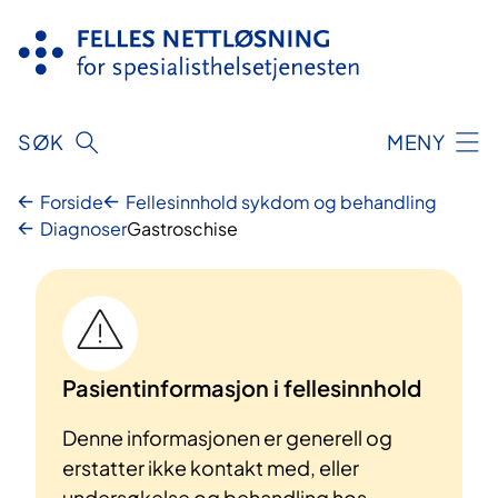
Hopp
til
innhold
SØK
MENY
Forside
Fellesinnhold sykdom og behandling
Diagnoser
Gastroschise
Pasientinformasjon i fellesinnhold
Denne informasjonen er generell og
erstatter ikke kontakt med, eller
undersøkelse og behandling hos,