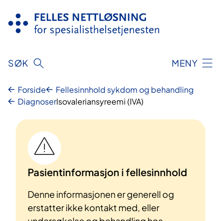
Hopp
til
innhold
SØK
MENY
Forside
Fellesinnhold sykdom og behandling
Diagnoser
Isovaleriansyreemi (IVA)
Pasientinformasjon i fellesinnhold
Denne informasjonen er generell og
erstatter ikke kontakt med, eller
undersøkelse og behandling hos,