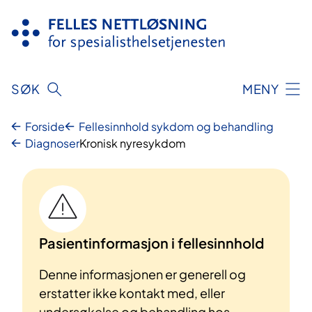
Hopp
til
innhold
SØK
MENY
Forside
Fellesinnhold sykdom og behandling
Diagnoser
Kronisk nyresykdom
Pasientinformasjon i fellesinnhold
Denne informasjonen er generell og
erstatter ikke kontakt med, eller
undersøkelse og behandling hos,