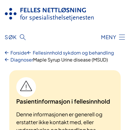
Hopp
til
innhold
SØK
MENY
Forside
Fellesinnhold sykdom og behandling
Diagnoser
Maple Syrup Urine disease (MSUD)
Pasientinformasjon i fellesinnhold
Denne informasjonen er generell og
erstatter ikke kontakt med, eller
undersøkelse og behandling hos,