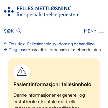
Hopp
til
innhold
SØK
MENY
Forside
Fellesinnhold sykdom og behandling
Diagnoser
Mastoiditt – betennelse i ørebensknuten
Pasientinformasjon i fellesinnhold
Denne informasjonen er generell og
erstatter ikke kontakt med, eller
undersøkelse og behandling hos,