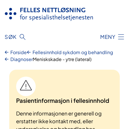
Hopp
til
innhold
SØK
MENY
Forside
Fellesinnhold sykdom og behandling
Diagnoser
Meniskskade - ytre (lateral)
Pasientinformasjon i fellesinnhold
Denne informasjonen er generell og
erstatter ikke kontakt med, eller
undersøkelse og behandling hos,