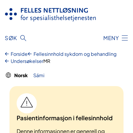
Hopp
til
innhold
SØK
MENY
Forside
Fellesinnhold sykdom og behandling
Undersøkelser
MR
Norsk
Sámi
Pasientinformasjon i fellesinnhold
Denne informasjonen er generell og