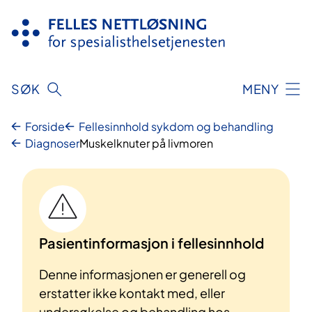
Hopp
til
innhold
SØK
MENY
Forside
Fellesinnhold sykdom og behandling
Diagnoser
Muskelknuter på livmoren
Pasientinformasjon i fellesinnhold
Denne informasjonen er generell og
erstatter ikke kontakt med, eller
undersøkelse og behandling hos,