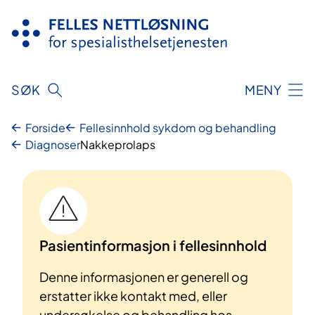
Hopp
til
innhold
SØK
MENY
Forside
Fellesinnhold sykdom og behandling
Diagnoser
Nakkeprolaps
Pasientinformasjon i fellesinnhold
Denne informasjonen er generell og
erstatter ikke kontakt med, eller
undersøkelse og behandling hos,