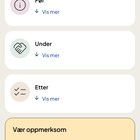
Før
Vis mer
Under
Vis mer
Etter
Vis mer
Vær oppmerksom