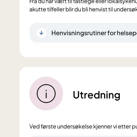
Fra du har vært til fastlege eller lokalsykehu
akutte tilfeller blir du bli henvist til und
Henvisningsrutiner for helsep
Utredning
Ved første undersøkelse kjenner vi etter p