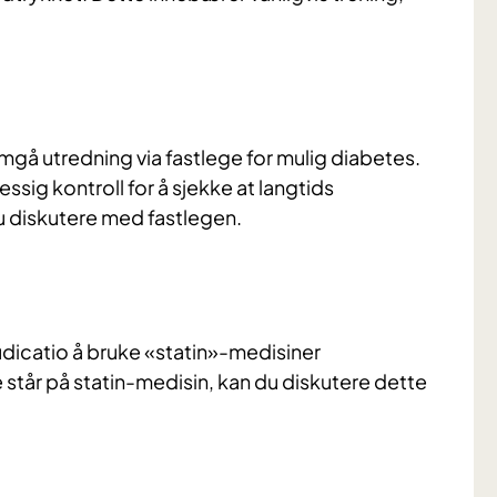
mgå utredning via fastlege for mulig diabetes.
sig kontroll for å sjekke at langtids
u diskutere med fastlegen.
udicatio å bruke «statin»-medisiner
 står på statin-medisin, kan du diskutere dette