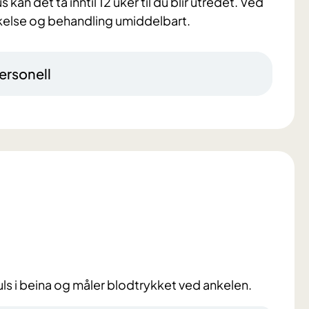
s kan det ta inntil 12 uker til du blir utredet. Ved
ersøkelse og behandling umiddelbart.
ersonell
uls i beina og måler blodtrykket ved ankelen.