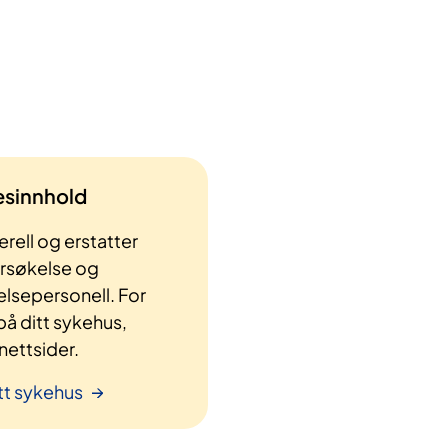
lesinnhold
rell og erstatter
ersøkelse og
elsepersonell. For
å ditt sykehus,
ettsider.
tt sykehus