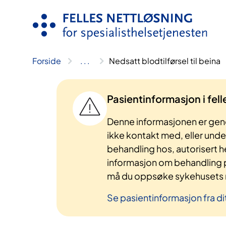
Hopp
til
innhold
Forside
..
.
Nedsatt blodtilførsel til beina
Pasientinformasjon i fel
Denne informasjonen er gene
ikke kontakt med, eller und
behandling hos, autorisert h
informasjon om behandling p
må du oppsøke sykehusets n
Se pasientinformasjon fra di