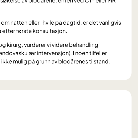
søkelse av blodårene, enten ved CT- eller MR
om natten eller i hvile på dagtid, er det vanligvis
e etter første konsultasjon.
og kirurg, vurderer vi videre behandling
ndovaskulær intervensjon). I noen tilfeller
sk ikke mulig på grunn av blodårenes tilstand.