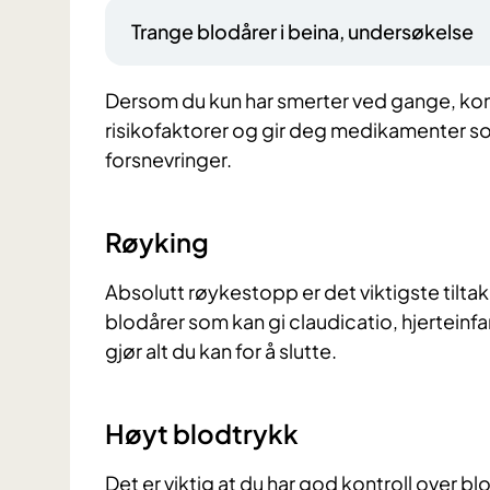
Trange blodårer i beina, undersøkelse
Dersom du kun har smerter ved gange, kon
risikofaktorer og gir deg medikamenter s
forsnevringer.
Røyking
Absolutt røykestopp er det viktigste tiltake
blodårer som kan gi claudicatio, hjerteinfar
gjør alt du kan for å slutte.
Høyt blodtrykk
Det er viktig at du har god kontroll over b