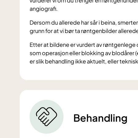
vurderer vi om du trenger en røntgenunder
angiografi.
Dersom du allerede har sår i beina, smerter 
grunn for at vi bør ta røntgenbilder allered
Etter at bildene er vurdert av røntgenlege 
som operasjon eller blokking av blodårer (e
er slik behandling ikke aktuelt, eller tekni
Behandling