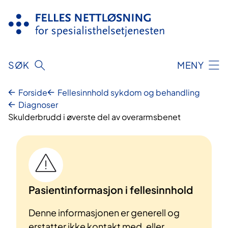
Hopp
til
innhold
SØK
MENY
Forside
Fellesinnhold sykdom og behandling
Diagnoser
Skulderbrudd i øverste del av overarmsbenet
Pasientinformasjon i fellesinnhold
Denne informasjonen er generell og
erstatter ikke kontakt med, eller